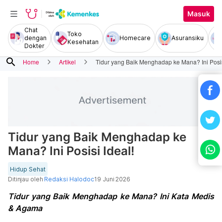
Masuk
Chat
Toko
dengan
Homecare
Asuransiku
Kesehatan
Dokter
search
Home
Artikel
Tidur yang Baik Menghadap ke Mana? Ini Posis
Tidur yang Baik Menghadap ke
Mana? Ini Posisi Ideal!
Hidup Sehat
Ditinjau oleh
Redaksi Halodoc
19 Juni 2026
Tidur yang Baik Menghadap ke Mana? Ini Kata Medis
& Agama