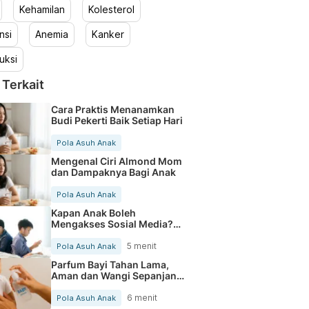
Kehamilan
Kolesterol
nsi
Anemia
Kanker
uksi
 Terkait
Cara Praktis Menanamkan
Budi Pekerti Baik Setiap Hari
Pola Asuh Anak
Mengenal Ciri Almond Mom
dan Dampaknya Bagi Anak
Pola Asuh Anak
Kapan Anak Boleh
Mengakses Sosial Media?
Ini yang Perlu Orang Tua
Pahami
5 menit
Pola Asuh Anak
Parfum Bayi Tahan Lama,
Aman dan Wangi Sepanjang
Hari
6 menit
Pola Asuh Anak