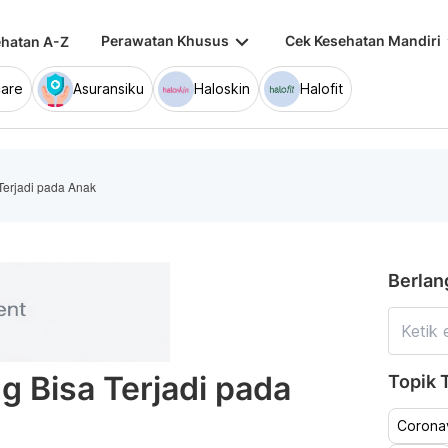
keyboard_arrow_down
keybo
Perawatan Khusus
Cek Kesehatan Mandiri
hatan A-Z
are
Asuransiku
Haloskin
Halofit
Terjadi pada Anak
Berlan
g Bisa Terjadi pada
Topik T
Coronav