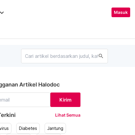
ard_arrow_down
Masuk
search
gganan Artikel Halodoc
Kirim
erkini
Lihat Semua
irus
Diabetes
Jantung