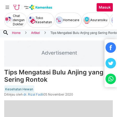
Masuk
Chat
Toko
dengan
Homecare
Asuransiku
Kesehatan
Dokter
search
Home
Artikel
Tips Mengatasi Bulu Anjing yang Sering Ronto
Tips Mengatasi Bulu Anjing yang
Sering Rontok
Kesehatan Hewan
Ditinjau oleh
dr. Rizal Fadli
05 November 2020