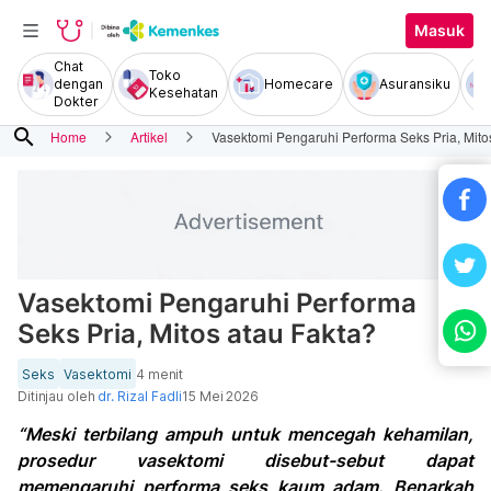
Masuk
Chat
Toko
dengan
Homecare
Asuransiku
Kesehatan
Dokter
search
Home
Artikel
Vasektomi Pengaruhi Performa Seks Pria, Mito
Vasektomi Pengaruhi Performa
Seks Pria, Mitos atau Fakta?
Seks
Vasektomi
4 menit
Ditinjau oleh
dr. Rizal Fadli
15 Mei 2026
“Meski terbilang ampuh untuk mencegah kehamilan,
prosedur vasektomi disebut-sebut dapat
memengaruhi performa seks kaum adam. Benarkah