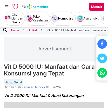
Masuk
Chat
Toko
dengan
Homecare
Asuransiku
Kesehatan
Dokter
search
Home
Artikel
Vit D 5000 IU: Manfaat dan Cara Konsumsi ya
Vit D 5000 IU: Manfaat dan Cara
Konsumsi yang Tepat
Hidup Sehat
Ditinjau oleh
Redaksi Halodoc
18 Juni 2026
Vit D 5000 IU: Manfaat & Atasi Kekurangan