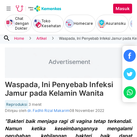
Masuk
Chat
Toko
dengan
Homecare
Asuransiku
Kesehatan
Dokter
search
Home
Artikel
Waspada, Ini Penyebab Infeksi Jamur pada Ke
Waspada, Ini Penyebab Infeksi
Jamur pada Kelamin Wanita
Reproduksi
3 menit
Ditinjau oleh
dr. Fadhli Rizal Makarim
08 November 2022
“Bakteri baik menjaga ragi di vagina tetap terkendali.
Namun ketika keseimbangannya mengalami
perubahan, kehilangan bakteri baik dapat