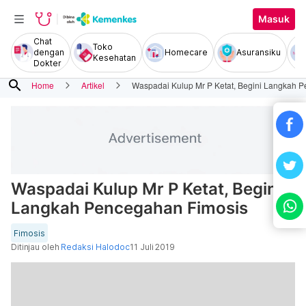
Masuk
Chat
Toko
dengan
Homecare
Asuransiku
Kesehatan
Dokter
search
Home
Artikel
Waspadai Kulup Mr P Ketat, Begini Langkah 
Waspadai Kulup Mr P Ketat, Begini
Langkah Pencegahan Fimosis
Fimosis
Ditinjau oleh
Redaksi Halodoc
11 Juli 2019