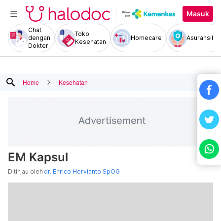
Masuk
Chat
Toko
dengan
Homecare
Asuransiku
Kesehatan
Dokter
search
Home
Kesehatan
EM Kapsul
Ditinjau oleh
dr. Enrico Hervianto SpOG