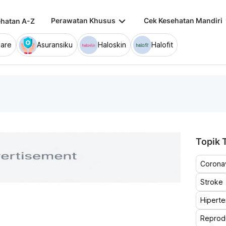
keyboard_arrow_down
keybo
Perawatan Khusus
Cek Kesehatan Mandiri
hatan A-Z
are
Asuransiku
Haloskin
Halofit
Topik T
Coronav
Stroke
Hiperte
Reprod