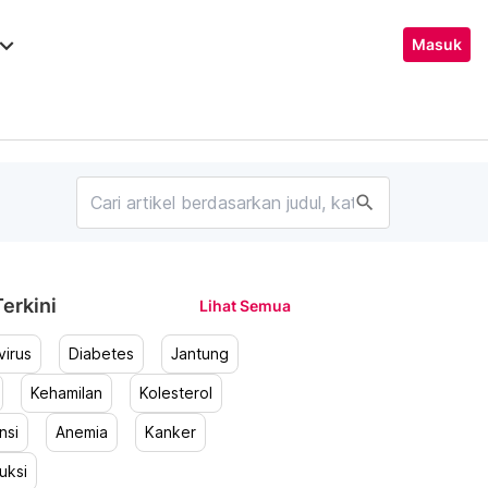
ard_arrow_down
Masuk
search
erkini
Lihat Semua
irus
Diabetes
Jantung
Kehamilan
Kolesterol
nsi
Anemia
Kanker
uksi