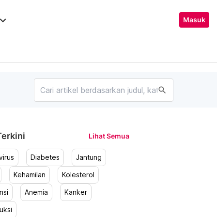
ard_arrow_down
Masuk
search
erkini
Lihat Semua
irus
Diabetes
Jantung
Kehamilan
Kolesterol
nsi
Anemia
Kanker
uksi