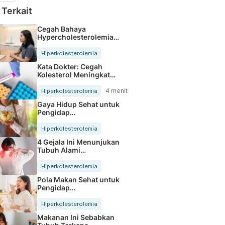
 Terkait
Cegah Bahaya
Hypercholesterolemia
Dengan Pola Hidup Sehat
Hiperkolesterolemia
Kata Dokter: Cegah
Kolesterol Meningkat
dengan Konsumsi Makanan
Ini
4 menit
Hiperkolesterolemia
Gaya Hidup Sehat untuk
Pengidap
Hiperkolesterolemia
Hiperkolesterolemia
4 Gejala Ini Menunjukan
Tubuh Alami
Hiperkolesterolemia
Hiperkolesterolemia
Pola Makan Sehat untuk
Pengidap
Hiperkolesterolemia
Hiperkolesterolemia
Makanan Ini Sebabkan