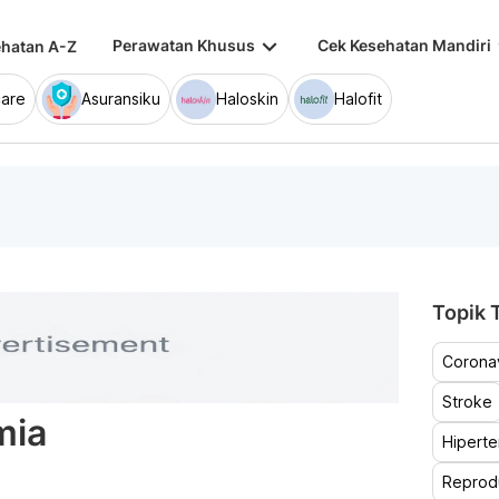
keyboard_arrow_down
keybo
Perawatan Khusus
Cek Kesehatan Mandiri
hatan A-Z
are
Asuransiku
Haloskin
Halofit
Topik T
Coronav
Stroke
mia
Hiperte
Reprod