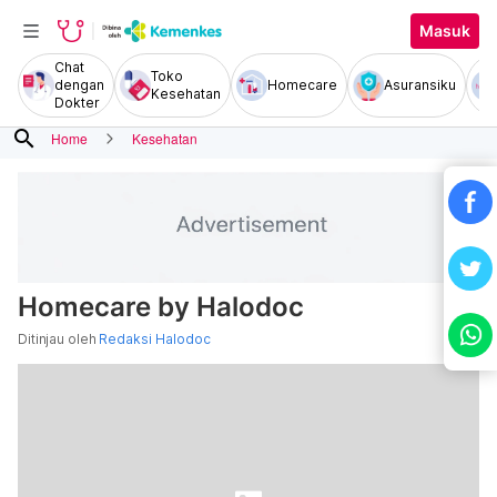
Masuk
Chat
Toko
dengan
Homecare
Asuransiku
Kesehatan
Dokter
search
Home
Kesehatan
Homecare by Halodoc
Ditinjau oleh
Redaksi Halodoc