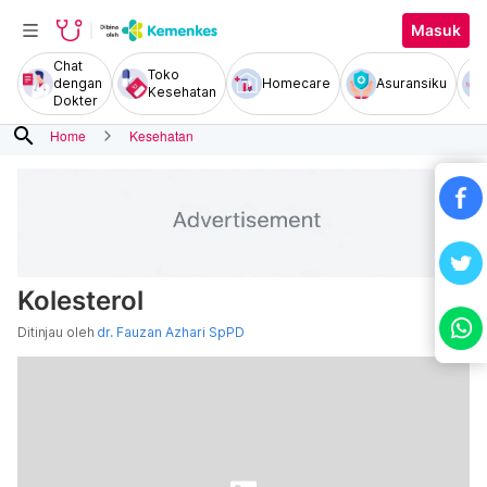
Masuk
Chat
Toko
dengan
Homecare
Asuransiku
Kesehatan
Dokter
search
Home
Kesehatan
Kolesterol
Ditinjau oleh
dr. Fauzan Azhari SpPD