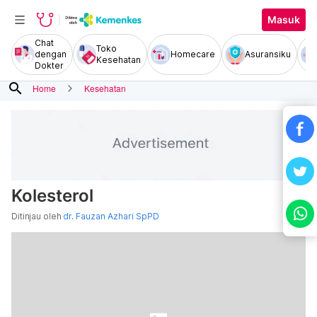
Masuk
Chat
Toko
dengan
Homecare
Asuransiku
Kesehatan
Dokter
search
Home
Kesehatan
Kolesterol
Ditinjau oleh
dr. Fauzan Azhari SpPD