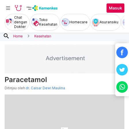
Masuk
Chat
Toko
dengan
Homecare
Asuransiku
Kesehatan
Dokter
search
Home
Kesehatan
Paracetamol
Ditinjau oleh
dr. Caisar Dewi Maulina