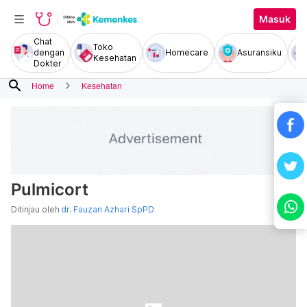
Masuk
Chat
Toko
dengan
Homecare
Asuransiku
Kesehatan
Dokter
search
Home
Kesehatan
Pulmicort
Ditinjau oleh
dr. Fauzan Azhari SpPD