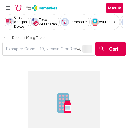
Masuk
Chat
Toko
dengan
Homecare
Asuransiku
Kesehatan
Dokter
Depram 10 mg Tablet
|
search
search
Cari