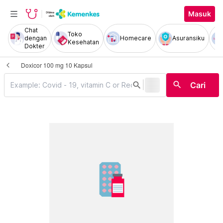
Masuk
Chat
Toko
dengan
Homecare
Asuransiku
Kesehatan
Dokter
Doxicor 100 mg 10 Kapsul
|
search
search
Cari