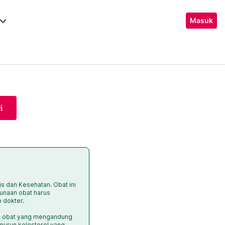
ard_arrow_down
Masuk
i
is dan Kesehatan. Obat ini
unaan obat harus
p dokter.
an obat yang mengandung
enurun kolesterol yang