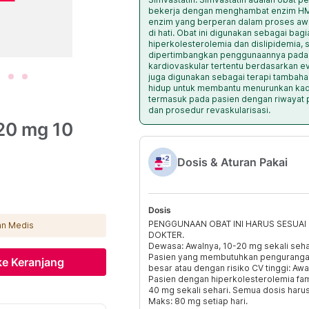
bekerja dengan menghambat enzim HM
enzim yang berperan dalam proses aw
di hati. Obat ini digunakan sebagai bag
hiperkolesterolemia dan dislipidemia, 
dipertimbangkan penggunaannya pada i
kardiovaskular tertentu berdasarkan eva
juga digunakan sebagai terapi tambaha
hidup untuk membantu menurunkan kadar
termasuk pada pasien dengan riwayat p
dan prosedur revaskularisasi.
20 mg 10
Dosis & Aturan Pakai
Dosis
PENGGUNAAN OBAT INI HARUS SESUA
gan Medis
DOKTER.
Dewasa: Awalnya, 10-20 mg sekali seha
Pasien yang membutuhkan pengurangan
e Keranjang
besar atau dengan risiko CV tinggi: Awa
Pasien dengan hiperkolesterolemia fami
40 mg sekali sehari. Semua dosis harus
Maks: 80 mg setiap hari.