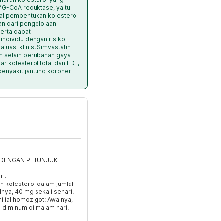
G-CoA reduktase, yaitu
al pembentukan kolesterol
ian dari pengelolaan
serta dapat
ndividu dengan risiko
luasi klinis. Simvastatin
n selain perubahan gaya
 kolesterol total dan LDL,
enyakit jantung koroner
I DENGAN PETUNJUK
ri.
 kolesterol dalam jumlah
lnya, 40 mg sekali sehari.
lial homozigot: Awalnya,
 diminum di malam hari.