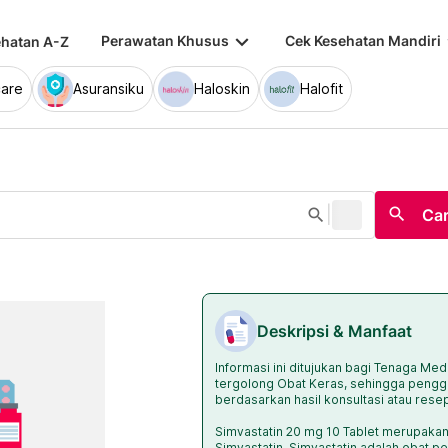
keyboard_arrow_down
keybo
Perawatan Khusus
Cek Kesehatan Mandiri
hatan A-Z
are
Asuransiku
Haloskin
Halofit
|
search
search
Car
Deskripsi & Manfaat
Informasi ini ditujukan bagi Tenaga Med
tergolong Obat Keras, sehingga pengg
berdasarkan hasil konsultasi atau rese
Simvastatin 20 mg 10 Tablet merupak
Simvastatin. Simvastatin adalah obat p