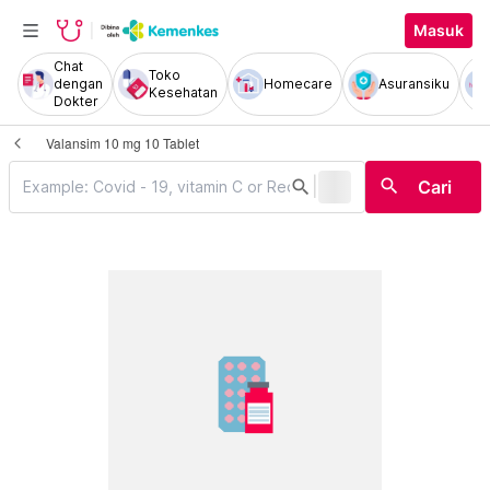
Masuk
Chat
Toko
dengan
Homecare
Asuransiku
Kesehatan
Dokter
Valansim 10 mg 10 Tablet
|
search
search
Cari