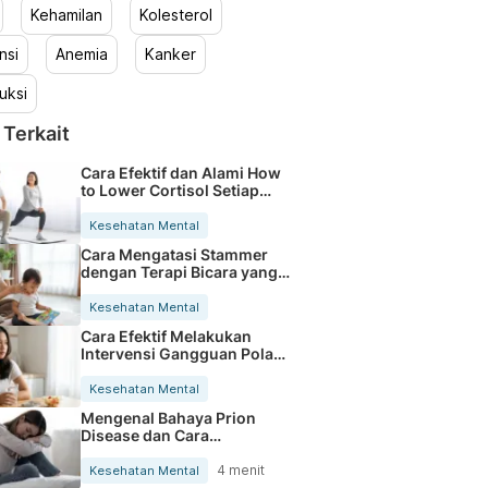
Kehamilan
Kolesterol
nsi
Anemia
Kanker
uksi
 Terkait
Cara Efektif dan Alami How
to Lower Cortisol Setiap
Hari
Kesehatan Mental
Cara Mengatasi Stammer
dengan Terapi Bicara yang
Efektif
Kesehatan Mental
Cara Efektif Melakukan
Intervensi Gangguan Pola
Tidur
Kesehatan Mental
Mengenal Bahaya Prion
Disease dan Cara
Penularannya pada
Manusia
4 menit
Kesehatan Mental