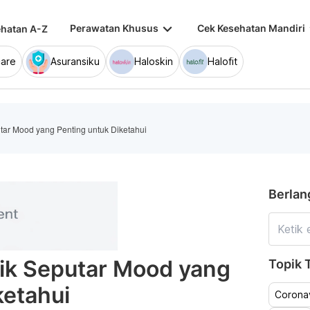
keyboard_arrow_down
keybo
Perawatan Khusus
Cek Kesehatan Mandiri
hatan A-Z
are
Asuransiku
Haloskin
Halofit
utar Mood yang Penting untuk Diketahui
Berlan
rik Seputar Mood yang
Topik T
ketahui
Coronav