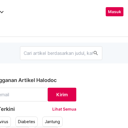
ard_arrow_down
Masuk
search
gganan Artikel Halodoc
Kirim
erkini
Lihat Semua
irus
Diabetes
Jantung