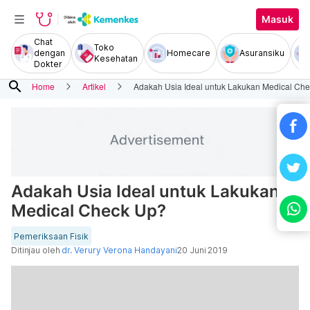
Masuk
Chat
Toko
dengan
Homecare
Asuransiku
Kesehatan
Dokter
search
Home
Artikel
Adakah Usia Ideal untuk Lakukan Medical Ch
Adakah Usia Ideal untuk Lakukan
Medical Check Up?
Pemeriksaan Fisik
Ditinjau oleh
dr. Verury Verona Handayani
20 Juni 2019