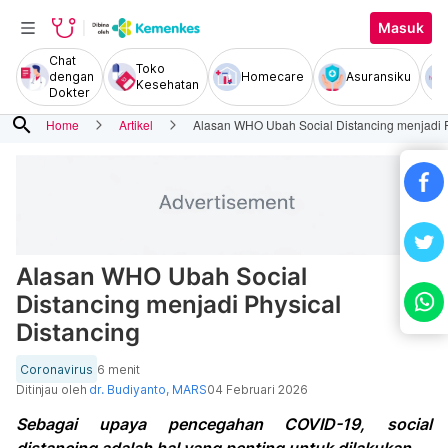
Masuk
Chat
Toko
dengan
Homecare
Asuransiku
Kesehatan
Dokter
search
Home
Artikel
Alasan WHO Ubah Social Distancing menjadi P
Alasan WHO Ubah Social
Distancing menjadi Physical
Distancing
Coronavirus
6 menit
Ditinjau oleh
dr. Budiyanto, MARS
04 Februari 2026
Sebagai upaya pencegahan COVID-19, social