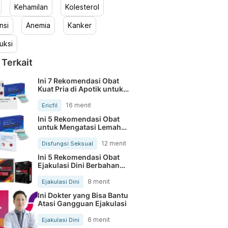
Kehamilan
Kolesterol
nsi
Anemia
Kanker
uksi
 Terkait
Ini 7 Rekomendasi Obat
Kuat Pria di Apotik untuk
Tingkatkan Performa Seks
16 menit
Ericfil
Ini 5 Rekomendasi Obat
untuk Mengatasi Lemah
Syahwat
12 menit
Disfungsi Seksual
Ini 5 Rekomendasi Obat
Ejakulasi Dini Berbahan
Herbal yang Aman dan
Efektif
8 menit
Ejakulasi Dini
Ini Dokter yang Bisa Bantu
Atasi Gangguan Ejakulasi
6 menit
Ejakulasi Dini