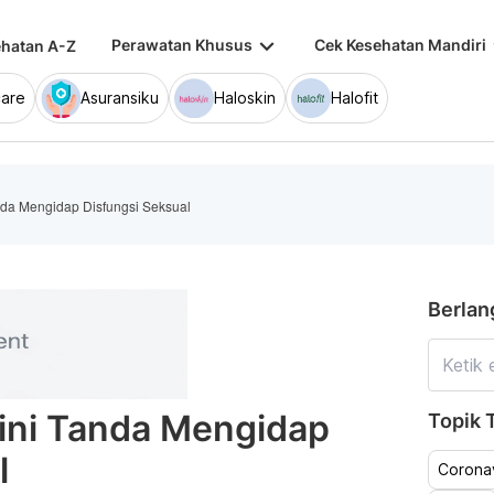
keyboard_arrow_down
keybo
Perawatan Khusus
Cek Kesehatan Mandiri
hatan A-Z
are
Asuransiku
Haloskin
Halofit
nda Mengidap Disfungsi Seksual
Berlan
Dini Tanda Mengidap
Topik T
l
Coronav