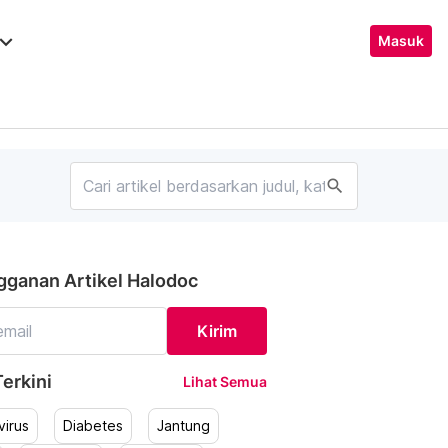
ard_arrow_down
Masuk
search
gganan Artikel Halodoc
Kirim
erkini
Lihat Semua
irus
Diabetes
Jantung