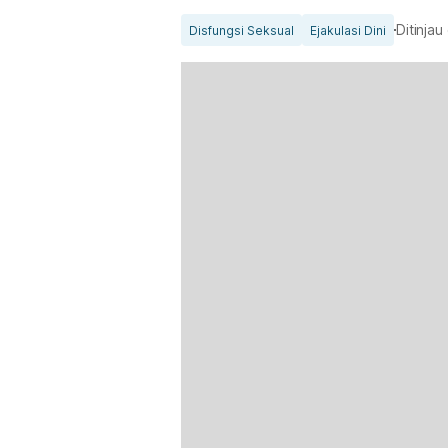
Ditinjau
Disfungsi Seksual
Ejakulasi Dini