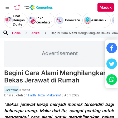
Masuk
Chat
Toko
dengan
Homecare
Asuransiku
Kesehatan
Dokter
search
Home
Artikel
Begini Cara Alami Menghilangkan Bekas Jera
Begini Cara Alami Menghilangkan
Bekas Jerawat di Rumah
Jerawat
3 menit
Ditinjau oleh
dr. Fadhli Rizal Makarim
13 April 2022
“Bekas jerawat kerap menjadi momok tersendiri bagi
beberapa orang. Maka dari itu, sangat penting untuk
mengetahui cara alami untuk menghilangkan bekas