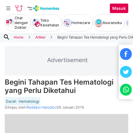
Masuk
Chat
Toko
dengan
Homecare
Asuransiku
Kesehatan
Dokter
search
Home
Artikel
Begini Tahapan Tes Hematologi yang Perlu Di
Begini Tahapan Tes Hematologi
yang Perlu Diketahui
Darah
Hematologi
Ditinjau oleh
Redaksi Halodoc
09 Januari 2019