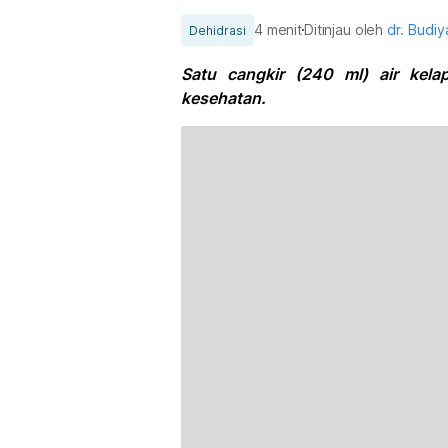
4 menit
Ditinjau oleh
dr. Budi
Dehidrasi
Satu cangkir (240 ml) air kel
kesehatan.