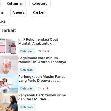
Kehamilan
Kolesterol
nsi
Anemia
Kanker
uksi
 Terkait
Ini 7 Rekomendasi Obat
Muntah Anak untuk
Mengatasi Mual dan
Dehidrasi
16 menit
Dehidrasi
Bagaimana cara minum
ramolit? Ini Aturan Tepatnya
Dehidrasi
Perlengkapan Musim Panas
yang Perlu Dibawa saat
Bepergian Keluar Rumah
5 menit
Dehidrasi
Penyebab Dark Yellow Urine
dan Cara Mudah
Mengatasinya
Dehidrasi