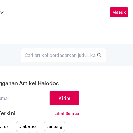
ard_arrow_down
Masuk
search
gganan Artikel Halodoc
Kirim
erkini
Lihat Semua
irus
Diabetes
Jantung