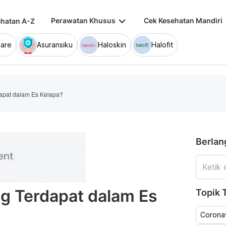
keyboard_arrow_down
keybo
Perawatan Khusus
Cek Kesehatan Mandiri
hatan A-Z
are
Asuransiku
Haloskin
Halofit
dapat dalam Es Kelapa?
Berlan
ng Terdapat dalam Es
Topik T
Coronav