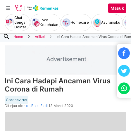
Masuk
Chat
Toko
dengan
Homecare
Asuransiku
Kesehatan
Dokter
search
Home
Artikel
Ini Cara Hadapi Ancaman Virus Corona di Ru
Ini Cara Hadapi Ancaman Virus
Corona di Rumah
Coronavirus
Ditinjau oleh
dr. Rizal Fadli
13 Maret 2020