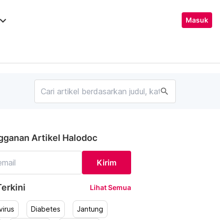
ard_arrow_down
Masuk
search
gganan Artikel Halodoc
Kirim
erkini
Lihat Semua
irus
Diabetes
Jantung