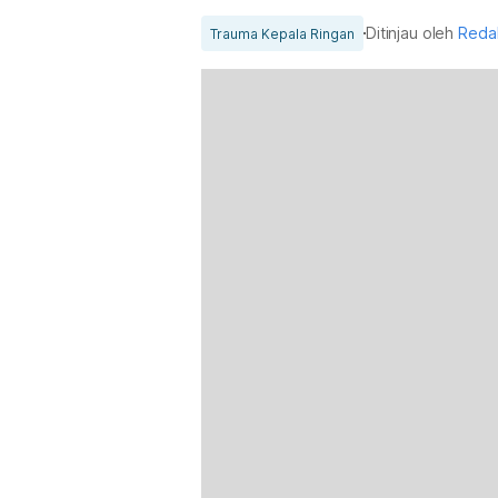
Ditinjau oleh
Reda
Trauma Kepala Ringan