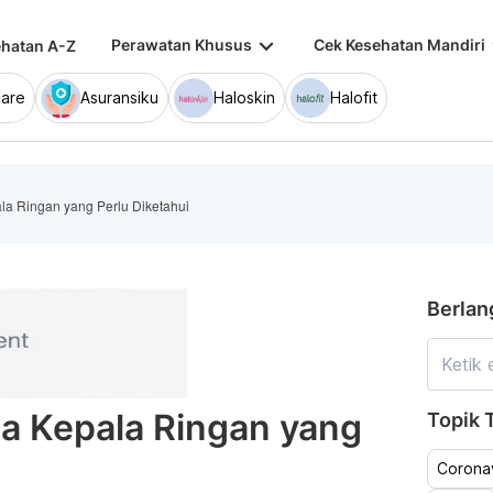
keyboard_arrow_down
keybo
Perawatan Khusus
Cek Kesehatan Mandiri
hatan A-Z
are
Asuransiku
Haloskin
Halofit
la Ringan yang Perlu Diketahui
Berlan
ma Kepala Ringan yang
Topik T
Coronav