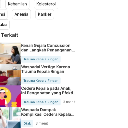
Kehamilan
Kolesterol
nsi
Anemia
Kanker
uksi
 Terkait
Kenali Gejala Concussion
dan Langkah Penanganan
Tepat
Trauma Kepala Ringan
Waspadai Vertigo Karena
Trauma Kepala Ringan
Trauma Kepala Ringan
Cedera Kepala pada Anak,
Ini Pengobatan yang Efektif
Dilakukan
3 menit
Trauma Kepala Ringan
Waspada Dampak
Komplikasi Cedera Kepala
Akibat KDRT
3 menit
Otak