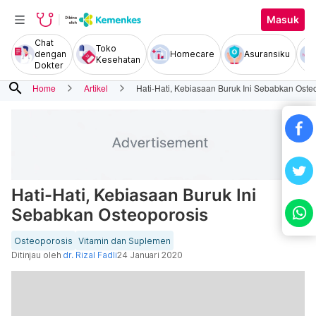
Masuk
Chat
Toko
dengan
Homecare
Asuransiku
Kesehatan
Dokter
search
Home
Artikel
Hati-Hati, Kebiasaan Buruk Ini Sebabkan Oste
Hati-Hati, Kebiasaan Buruk Ini
Sebabkan Osteoporosis
Osteoporosis
Vitamin dan Suplemen
Ditinjau oleh
dr. Rizal Fadli
24 Januari 2020