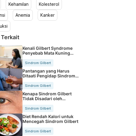
Kehamilan
Kolesterol
nsi
Anemia
Kanker
uksi
 Terkait
Kenali Gilbert Syndrome
Penyebab Mata Kuning
Ringan
Sindrom Gilbert
Pantangan yang Harus
Ditaati Pengidap Sindrom
Gilbert
Sindrom Gilbert
Kenapa Sindrom Gilbert
Tidak Disadari oleh
Pengidapnya?
Sindrom Gilbert
Diet Rendah Kalori untuk
Mencegah Sindrom Gilbert
Sindrom Gilbert