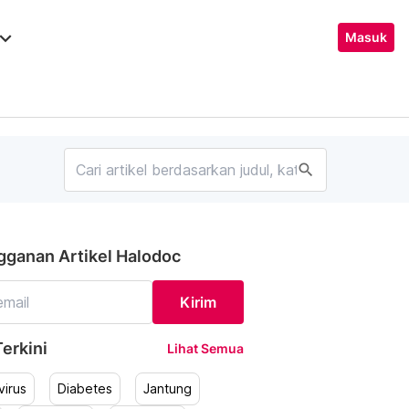
ard_arrow_down
Masuk
search
gganan Artikel Halodoc
Kirim
erkini
Lihat Semua
irus
Diabetes
Jantung