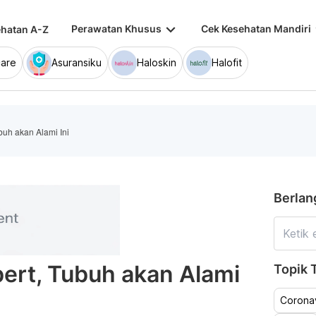
keyboard_arrow_down
keybo
Perawatan Khusus
Cek Kesehatan Mandiri
hatan A-Z
are
Asuransiku
Haloskin
Halofit
buh akan Alami Ini
Berlan
bert, Tubuh akan Alami
Topik T
Coronav