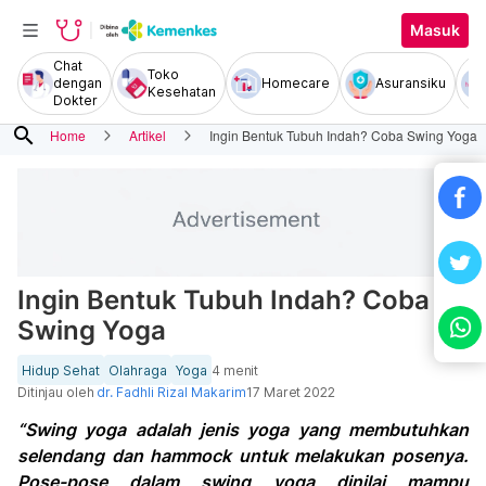
Masuk
Chat
Toko
dengan
Homecare
Asuransiku
Kesehatan
Dokter
search
Home
Artikel
Ingin Bentuk Tubuh Indah? Coba Swing Yoga
Ingin Bentuk Tubuh Indah? Coba
Swing Yoga
Hidup Sehat
Olahraga
Yoga
4 menit
Ditinjau oleh
dr. Fadhli Rizal Makarim
17 Maret 2022
“Swing yoga adalah jenis yoga yang membutuhkan
selendang dan hammock untuk melakukan posenya.
Pose-pose dalam swing yoga dinilai mampu