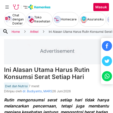
Masuk
Chat
Toko
dengan
Homecare
Asuransiku
Kesehatan
Dokter
search
Home
Artikel
Ini Alasan Utama Harus Rutin Konsumsi Serat 
Ini Alasan Utama Harus Rutin
Konsumsi Serat Setiap Hari
Diet dan Nutrisi
7 menit
Ditinjau oleh
dr. Budiyanto, MARS
26 Juni 2026
Rutin mengonsumsi serat setiap hari tidak hanya
melancarkan pencernaan, tetapi juga membantu
menjaga kesehatan jantung, mengontrol berat badan,