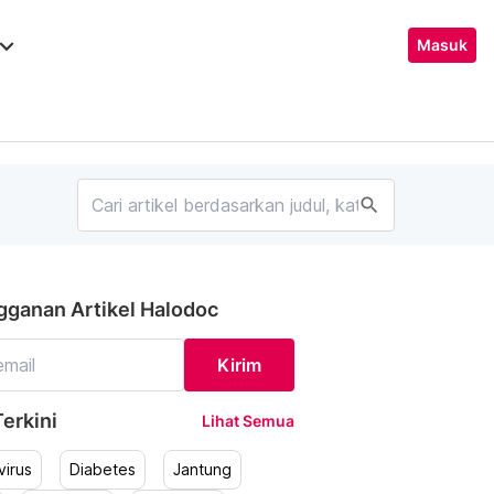
ard_arrow_down
Masuk
search
gganan Artikel Halodoc
Kirim
erkini
Lihat Semua
irus
Diabetes
Jantung