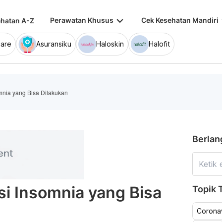
keyboard_arrow_down
keybo
Perawatan Khusus
Cek Kesehatan Mandiri
hatan A-Z
are
Asuransiku
Haloskin
Halofit
mnia yang Bisa Dilakukan
Berlan
si Insomnia yang Bisa
Topik T
Coronav