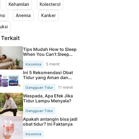
Kehamilan
Kolesterol
nsi
Anemia
Kanker
uksi
 Terkait
Tips Mudah How to Sleep
When You Can't Sleep
Nyenyak
5 menit
Insomnia
Ini 5 Rekomendasi Obat
Tidur yang Aman dan
Ampuh untuk Mengatasi
Insomnia
11 menit
Gangguan Tidur
Waspada, Apa Efek Jika
Tidur Lampu Menyala?
Gangguan Tidur
Apakah antangin bisa jadi
obat tidur? Ini Faktanya
Insomnia