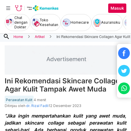
Masuk
Chat
Toko
dengan
Homecare
Asuransiku
Kesehatan
Dokter
search
Home
Artikel
Ini Rekomendasi Skincare Collagen Agar Kul
Ini Rekomendasi Skincare Collagen
Agar Kulit Tampak Awet Muda
Perawatan Kulit
4 menit
Ditinjau oleh
dr. Rizal Fadli
12 Desember 2023
“Jika ingin mempertahankan kulit yang awet muda,
jadikan skincare collage sebagai perawatan kulit
sehari-hari. Ada berbagai produk perawatan kulit