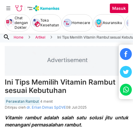
Masuk
Chat
Toko
dengan
Homecare
Asuransiku
Kesehatan
Dokter
search
Home
Artikel
Ini Tips Memilih Vitamin Rambut sesuai Kebut
Ini Tips Memilih Vitamin Rambut
sesuai Kebutuhan
Perawatan Rambut
4 menit
Ditinjau oleh
dr. Erlian Dimas SpDVE
08 Juli 2025
Vitamin rambut adalah salah satu solusi jitu untuk
menangani permasalahan rambut.