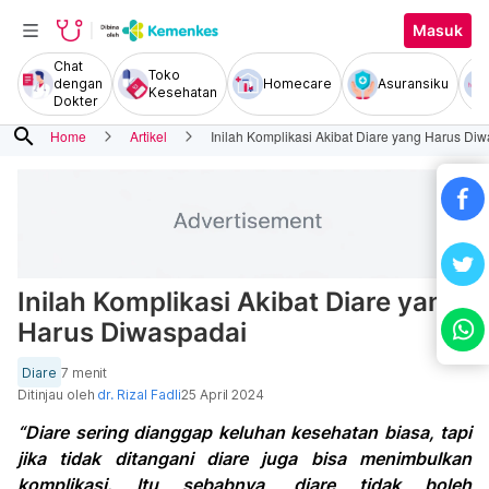
Masuk
Chat
Toko
dengan
Homecare
Asuransiku
Kesehatan
Dokter
search
Home
Artikel
Inilah Komplikasi Akibat Diare yang Harus Di
Inilah Komplikasi Akibat Diare yang
Harus Diwaspadai
Diare
7 menit
Ditinjau oleh
dr. Rizal Fadli
25 April 2024
“Diare sering dianggap keluhan kesehatan biasa, tapi
jika tidak ditangani diare juga bisa menimbulkan
komplikasi. Itu sebabnya, diare tidak boleh