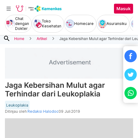
Masuk
Chat
Toko
dengan
Homecare
Asuransiku
Kesehatan
Dokter
search
Home
Artikel
Jaga Kebersihan Mulut agar Terhindar dari Le
Jaga Kebersihan Mulut agar
Terhindar dari Leukoplakia
Leukoplakia
Ditinjau oleh
Redaksi Halodoc
09 Juli 2019