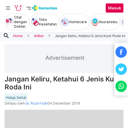
Masuk
Chat
Toko
dengan
Homecare
Asuransiku
Kesehatan
Dokter
search
Home
Artikel
Jangan Keliru, Ketahui 6 Jenis Kursi Roda Ini
Jangan Keliru, Ketahui 6 Jenis Kursi
Roda Ini
Hidup Sehat
Ditinjau oleh
dr. Rizal Fadli
04 Desember 2019