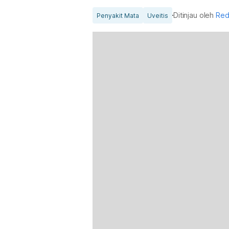
Ditinjau oleh
Red
Penyakit Mata
Uveitis