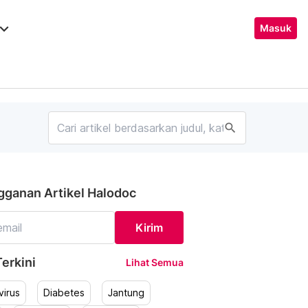
ard_arrow_down
Masuk
search
gganan Artikel Halodoc
Kirim
erkini
Lihat Semua
irus
Diabetes
Jantung