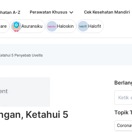
keyboard_arrow_down
keybo
Perawatan Khusus
Cek Kesehatan Mandiri
hatan A-Z
are
Asuransiku
Haloskin
Halofit
tahui 5 Penyebab Uveitis
Berlan
gan, Ketahui 5
Topik T
Coronav