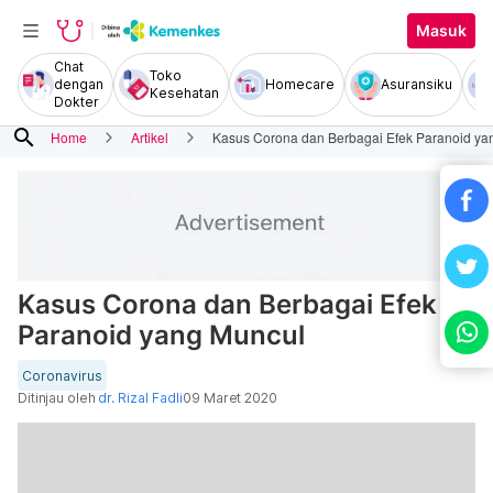
Masuk
Chat
Toko
dengan
Homecare
Asuransiku
Kesehatan
Dokter
search
Home
Artikel
Kasus Corona dan Berbagai Efek Paranoid y
Kasus Corona dan Berbagai Efek
Paranoid yang Muncul
Coronavirus
Ditinjau oleh
dr. Rizal Fadli
09 Maret 2020