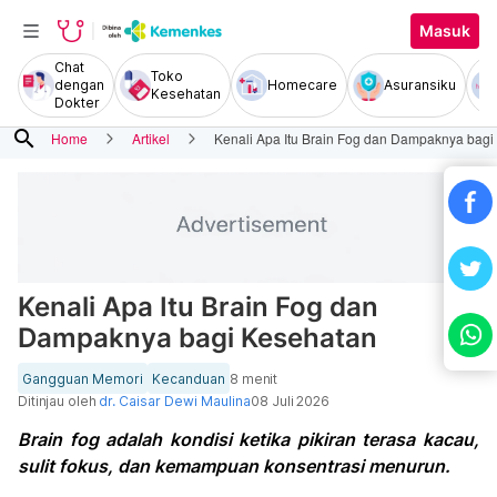
Masuk
Chat
Toko
dengan
Homecare
Asuransiku
Kesehatan
Dokter
search
Home
Artikel
Kenali Apa Itu Brain Fog dan Dampaknya bagi
Kenali Apa Itu Brain Fog dan
Dampaknya bagi Kesehatan
Gangguan Memori
Kecanduan
8 menit
Ditinjau oleh
dr. Caisar Dewi Maulina
08 Juli 2026
Brain fog adalah kondisi ketika pikiran terasa kacau,
sulit fokus, dan kemampuan konsentrasi menurun.