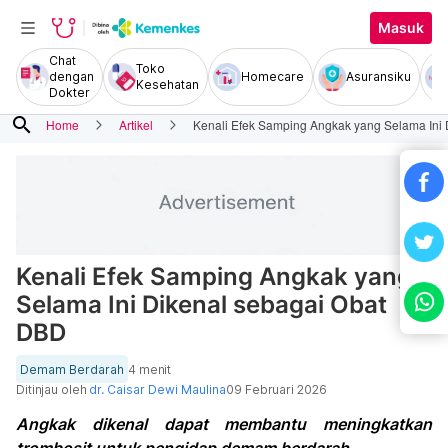
Masuk
Chat
Toko
dengan
Homecare
Asuransiku
Kesehatan
Dokter
search
Home
Artikel
Kenali Efek Samping Angkak yang Selama Ini
Kenali Efek Samping Angkak yang
Selama Ini Dikenal sebagai Obat
DBD
Demam Berdarah
4 menit
Ditinjau oleh
dr. Caisar Dewi Maulina
09 Februari 2026
Angkak dikenal dapat membantu meningkatkan