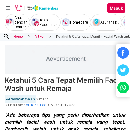
Masuk
Chat
Toko
dengan
Homecare
Asuransiku
Kesehatan
Dokter
search
Home
Artikel
Ketahui 5 Cara Tepat Memilih Facial Wash un
Ketahui 5 Cara Tepat Memilih Facial
Wash untuk Remaja
Perawatan Wajah
3 menit
Ditinjau oleh
dr. Rizal Fadli
06 Januari 2023
“Ada beberapa tips yang perlu diperhatikan untuk
memilih facial wash untuk remaja yang tepat.
Pembersih wajah untuk anak remaja sebaiknya