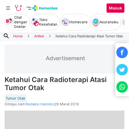
Masuk
Chat
Toko
dengan
Homecare
Asuransiku
Kesehatan
Dokter
search
Home
Artikel
Ketahui Cara Radioterapi Atasi Tumor Otak
Ketahui Cara Radioterapi Atasi
Tumor Otak
Tumor Otak
Ditinjau oleh
Redaksi Halodoc
26 Maret 2019