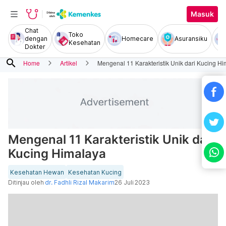
Masuk
Chat
Toko
dengan
Homecare
Asuransiku
Kesehatan
Dokter
search
Home
Artikel
Mengenal 11 Karakteristik Unik dari Kucing H
Mengenal 11 Karakteristik Unik dari
Kucing Himalaya
Kesehatan Hewan
Kesehatan Kucing
Ditinjau oleh
dr. Fadhli Rizal Makarim
26 Juli 2023