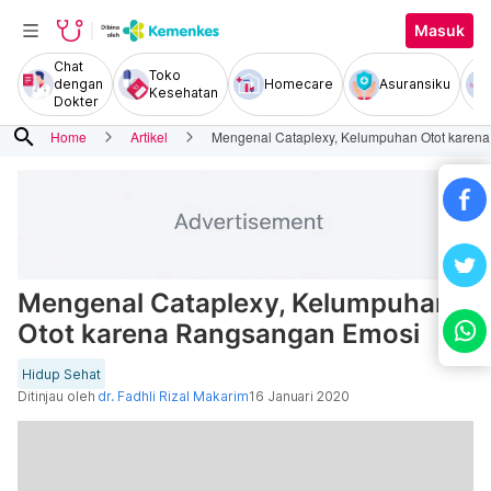
Masuk
Chat
Toko
dengan
Homecare
Asuransiku
Kesehatan
Dokter
search
Home
Artikel
Mengenal Cataplexy, Kelumpuhan Otot karen
Mengenal Cataplexy, Kelumpuhan
Otot karena Rangsangan Emosi
Hidup Sehat
Ditinjau oleh
dr. Fadhli Rizal Makarim
16 Januari 2020