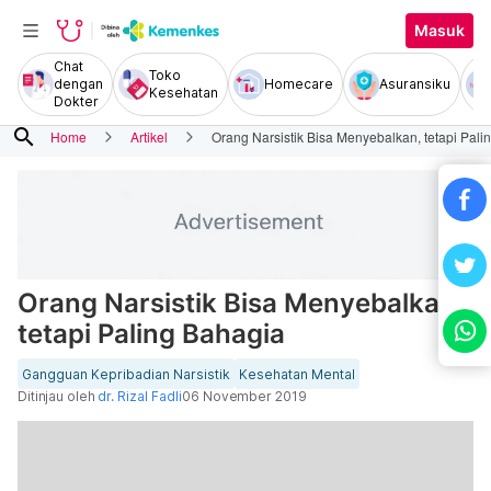
Masuk
Chat
Toko
dengan
Homecare
Asuransiku
Kesehatan
Dokter
search
Home
Artikel
Orang Narsistik Bisa Menyebalkan, tetapi Pali
Orang Narsistik Bisa Menyebalkan,
tetapi Paling Bahagia
Gangguan Kepribadian Narsistik
Kesehatan Mental
Ditinjau oleh
dr. Rizal Fadli
06 November 2019