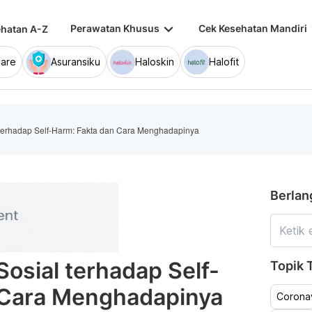
keyboard_arrow_down
keybo
Perawatan Khusus
Cek Kesehatan Mandiri
hatan A-Z
are
Asuransiku
Haloskin
Halofit
terhadap Self-Harm: Fakta dan Cara Menghadapinya
Berlan
osial terhadap Self-
Topik T
 Cara Menghadapinya
Coronav