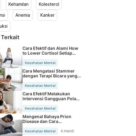
Kehamilan
Kolesterol
nsi
Anemia
Kanker
uksi
 Terkait
Cara Efektif dan Alami How
to Lower Cortisol Setiap
Hari
Kesehatan Mental
Cara Mengatasi Stammer
dengan Terapi Bicara yang
Efektif
Kesehatan Mental
Cara Efektif Melakukan
Intervensi Gangguan Pola
Tidur
Kesehatan Mental
Mengenal Bahaya Prion
Disease dan Cara
Penularannya pada
Manusia
4 menit
Kesehatan Mental