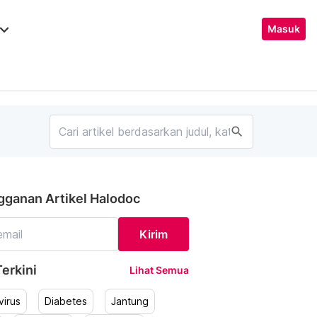
ard_arrow_down
Masuk
search
gganan Artikel Halodoc
Kirim
erkini
Lihat Semua
irus
Diabetes
Jantung