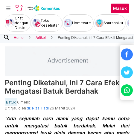
Masuk
Chat
Toko
dengan
Homecare
Asuransiku
Kesehatan
Dokter
search
Home
Artikel
Penting Diketahui, Ini 7 Cara Efektif Mengatas
Penting Diketahui, Ini 7 Cara Efektif
Mengatasi Batuk Berdahak
Batuk
6 menit
Ditinjau oleh
dr. Rizal Fadli
26 Maret 2024
“Ada sejumlah cara alami yang dapat kamu coba
untuk mengatasi batuk berdahak. Mulai dari
mengonsumsi jeruk nipis dengan kecap atau madu