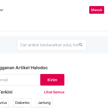
ard_arrow_down
Masuk
search
gganan Artikel Halodoc
Kirim
erkini
Lihat Semua
irus
Diabetes
Jantung