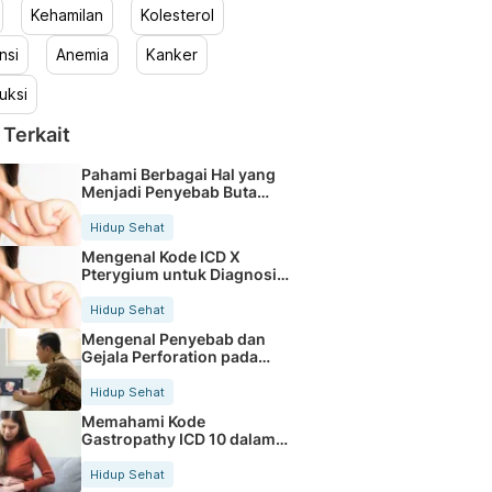
Kehamilan
Kolesterol
nsi
Anemia
Kanker
uksi
 Terkait
Pahami Berbagai Hal yang
Menjadi Penyebab Buta
Warna
Hidup Sehat
Mengenal Kode ICD X
Pterygium untuk Diagnosis
Mata
Hidup Sehat
Mengenal Penyebab dan
Gejala Perforation pada
Tubuh
Hidup Sehat
Memahami Kode
Gastropathy ICD 10 dalam
Rekam Medis Pasien
Hidup Sehat