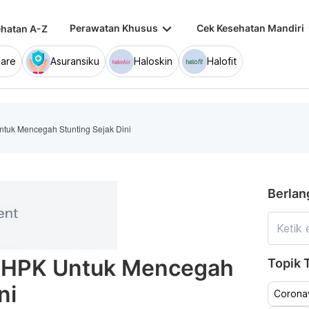
keyboard_arrow_down
keybo
Perawatan Khusus
Cek Kesehatan Mandiri
hatan A-Z
are
Asuransiku
Haloskin
Halofit
tuk Mencegah Stunting Sejak Dini
Berlan
0 HPK Untuk Mencegah
Topik T
ni
Coronav